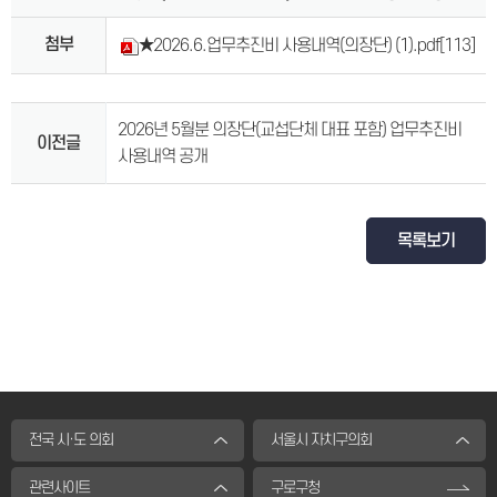
첨부
★2026.6.업무추진비 사용내역(의장단) (1).pdf
[113]
2026년 5월분 의장단(교섭단체 대표 포함) 업무추진비
이전글
사용내역 공개
목록보기
전국 시·도 의회
서울시 자치구의회
관련사이트
구로구청