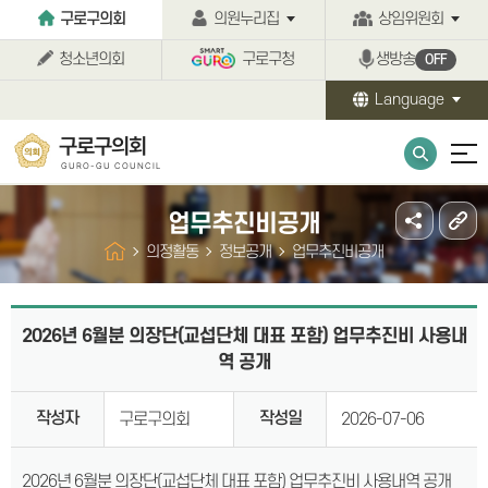
본문바로가기
구로구의회
의원누리집
상임위원회
청소년의회
구로구청
생방송
OFF
Language
구로구의회
GURO-GU COUNCIL
업무추진비공개
의정활동
정보공개
업무추진비공개
2026년 6월분 의장단(교섭단체 대표 포함) 업무추진비 사용내
역 공개
작성자
작성일
구로구의회
2026-07-06
2026년 6월분 의장단(교섭단체 대표 포함) 업무추진비 사용내역 공개