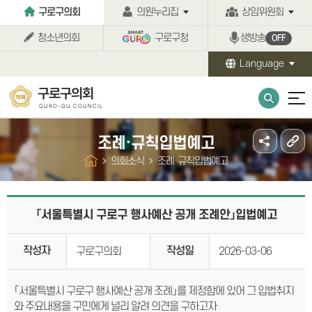
본문바로가기
구로구의회
의원누리집
상임위원회
청소년의회
구로구청
생방송
OFF
Language
구로구의회
GURO-GU COUNCIL
조례·규칙입법예고
의회소식
조례·규칙입법예고
「서울특별시 구로구 행사예산 공개 조례안」입법예고
작성자
작성일
구로구의회
2026-03-06
「서울특별시 구로구 행사예산 공개 조례」를 제정함에 있어 그 입법취지
와 주요내용을 구민에게 널리 알려 의견을 구하고자