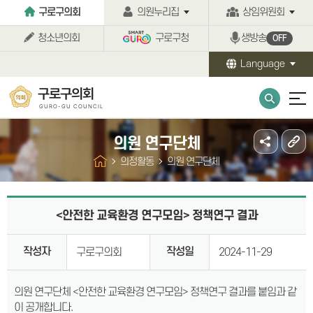
본문바로가기
구로구의회
의원누리집
상임위원회
청소년의회
구로구청
생방송
OFF
Language
구로구의회
GURO-GU COUNCIL
의원 연구단체
의정활동
의원 연구단체
<안전한 교육환경 연구모임> 정책연구 결과
작성자
작성일
구로구의회
2024-11-29
의원 연구단체 <안전한 교육환경 연구모임> 정책연구 결과를 붙임과 같
이 공개합니다.