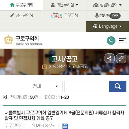
본문바로가기
구로구의회
의원누리집
상임위원회
청소년의회
구로구청
생방송
OFF
Language
구로구의회
GURO-GU COUNCIL
고시/공고
의회소식
고시/공고
전체게시물 :
50
건
페이지 :
11~20
서울특별시 구로구의회 일반임기제 6급(전문위원) 서류심사 합격자
발표 및 면접시험 계획 공고
구로구의회
2025-03-25