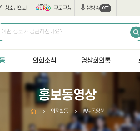
청소년의회
구로구청
생방송
OFF
동
의회소식
영상회의록
공지사항
생방송
최근회
홍보동영상
고시/공고
본회의
회의록
의사일정
상임위원회
구정질
의정활동
홍보동영상
조례·규칙입법예고
구정질문
부록검
반부패·청렴
자유발언
의안