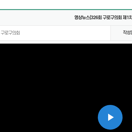
의안통
영상뉴스(326회 구로구의회 제1차
체
작성
구로구의회
Pla