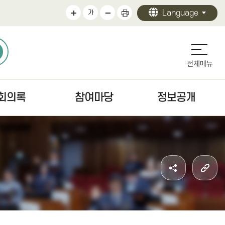
Language
가
전체메뉴
회의록
참여마당
정보공개
의록
의회에바란다
정보공개 안내
검색
청원/진정 안내
의회 운영
문
주민조례청구안내
의원 활동
색
방청·견학
의회 사무
자치법규