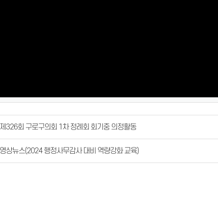
Vid
제326회 구로구의회 1차 정례회 회기중 의정활동
영상뉴스(2024 행정사무감사 대비 역량강화 교육)