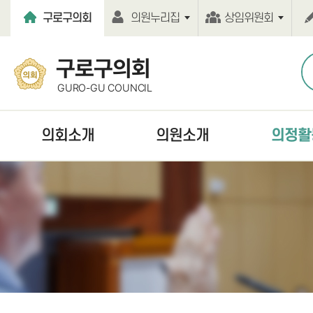
본문바로가기
구로구의회
의원누리집
상임위원회
구로구의회
GURO-GU COUNCIL
의회소개
의원소개
의정활
열린의장실
현역의원
언론보도
의회연혁
역대의원
보도자료
의회기능
의원윤리강령
의정활동사진
의회구성
의원행동강령
의회간행물
의원사무실
홍보동영상