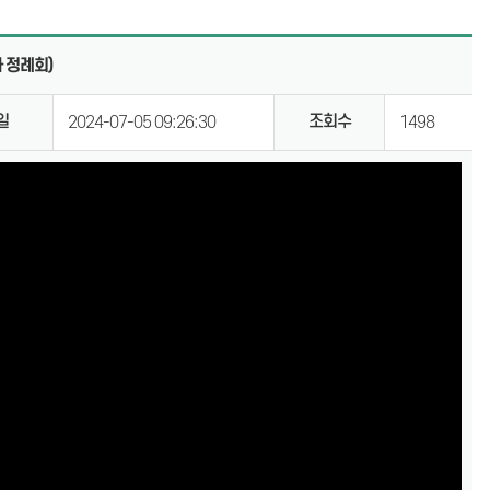
계
의회용어사전
 정례회)
통합검색
일
조회수
2024-07-05 09:26:30
1498
설문조사
y