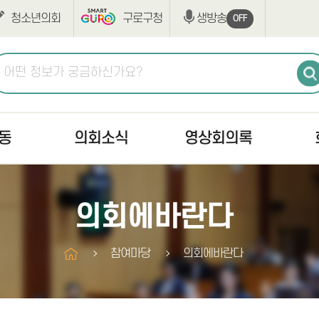
청소년의회
구로구청
생방송
OFF
동
의회소식
영상회의록
공지사항
생방송
최근회
의회에바란다
고시/공고
본회의
회의록
의사일정
상임위원회
구정질
참여마당
의회에바란다
조례·규칙입법예고
구정질문
부록검
반부패·청렴
자유발언
의안