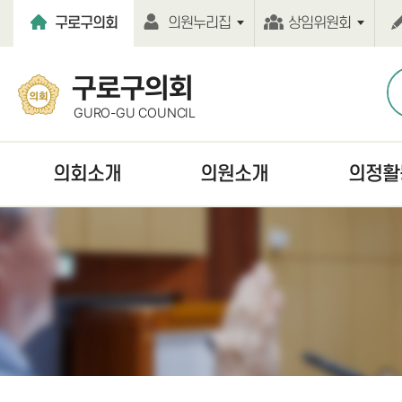
본문바로가기
구로구의회
의원누리집
상임위원회
구로구의회
GURO-GU COUNCIL
의회소개
의원소개
의정활
열린의장실
현역의원
언론보도
의회연혁
역대의원
보도자료
의회기능
의원윤리강령
의정활동사진
의회구성
의원행동강령
의회간행물
의원사무실
홍보동영상