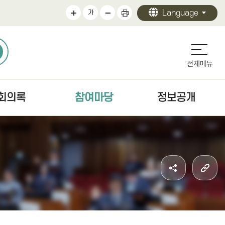
Language
가
전체메뉴
회의록
참여마당
정보공개
의록
의회에바란다
정보공개 안내
검색
청원/진정 안내
의회 운영
문
주민조례청구안내
의원 활동
색
방청·견학
의회 사무
자치법규