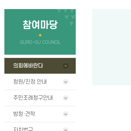
의회사무국
정보공개
청사안내
의원 연구단
참여마당
찾아오시는길
GURO-GU COUNCIL
의회에바란다
청원/진정 안내
주민조례청구안내
방청·견학
자치법규