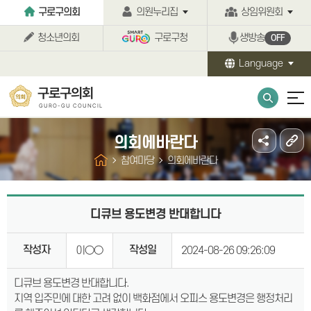
본문바로가기
구로구의회
의원누리집
상임위원회
청소년의회
구로구청
생방송
OFF
Language
구로구의회
GURO-GU COUNCIL
의회에바란다
참여마당
의회에바란다
디큐브 용도변경 반대합니다
작성자
작성일
이○○
2024-08-26 09:26:09
디큐브 용도변경 반대합니다.
지역 입주민에 대한 고려 없이 백화점에서 오피스 용도변경은 행정처리