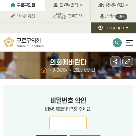
본문바로가기
구로구의회
의원누리집
상임위원회
청소년의회
구로구청
생방송
OFF
Language
구로구의회
GURO-GU COUNCIL
의회에바란다
참여마당
의회에바란다
비밀번호 확인
비밀번호를 입력해 주세요.