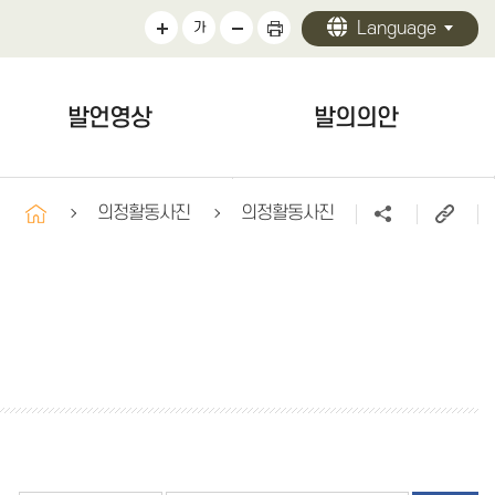
Language
가
발언영상
발의의안
발언영상
발의의안
의정활동사진
의정활동사진
구정질문
자유발언