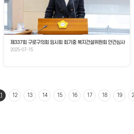
제337회 구로구의회 임시회 회기중 복지건설위원회 안건심사
2025-07-15
1
12
13
14
15
16
17
18
19