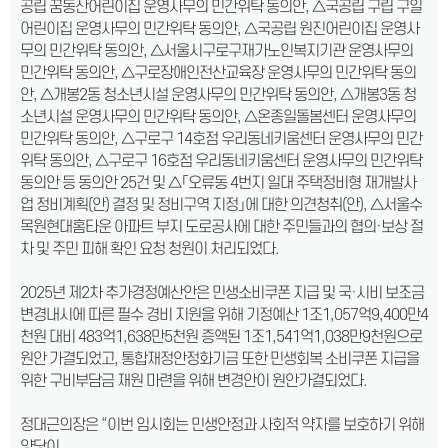
공립 꿈동산어린이집 운영사무의 민간위탁 동의안, △국공립 구립 구일
어린이집 운영사무의 민간위탁 동의안, △국공립 원진어린이집 운영사
무의 민간위탁 동의안, △서울시구로구재가노인복지기관 운영사무의
민간위탁 동의안, △구로장애인전산교육장 운영사무의 민간위탁 동의
안, △개봉2동 청소년시설 운영사무의 민간위탁 동의안, △개봉3동 청
소년시설 운영사무의 민간위탁 동의안, △온종일돌봄센터 운영사무의
민간위탁 동의안, △구로구 14호점 우리동네키움센터 운영사무의 민간
위탁 동의안, △구로구 16호점 우리동네키움센터 운영사무의 민간위탁
동의안 등 동의안 25건 및 △「오류동 4번지 일대 주택정비형 재개발사
업 정비계획(안) 결정 및 정비구역 지정」에 대한 의견청취(안), △서울수
목원현대홈타운 아파트 부지 도로공사에 대한 주민들과의 협의·보상 절
차 및 주민 피해 확인 요청 청원이 처리되었다.
2025년 제2차 추가경정예산안은 민생소비쿠폰 지급 및 국·시비 보조금
변경내시에 따른 필수 경비 지원을 위해 기정예산 1조1,057억9,400만4
천원 대비 483억1,638만5천원 증액된 1조1,541억1,038만9천원으로
원안 가결되었고, 통합재정안정화기금 또한 민생회복 소비쿠폰 지급을
위한 구비부담금 재원 마련을 위해 변경안이 원안가결되었다.
정대근의장은 “이번 임시회는 민생안정과 사회적 약자를 보호하기 위해
양당이