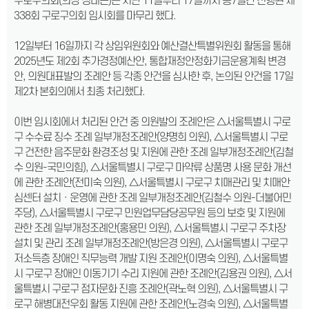
구로구의회(의장 정대근)는 지난 11일부터 17일까지 총7일간 진행된 제
338회 구로구의회 임시회를 마무리 했다.
12일부터 16일까지 각 상임위원회와 예산결산특별위원회 활동을 통해
2025년도 제2회 추가경정예산안, 통합재정안정화기금운용계획 변경
안, 의원대표발의 조례안 등 각종 안건을 심사한 후, 논의된 안건을 17일
제2차 본회의에서 최종 처리했다.
이번 임시회에서 처리된 안건 중 의원발의 조례안은 △서울특별시 구로
구 수수료 징수 조례 일부개정조례안(양명희 의원), △서울특별시 구로
구 건전한 음주문화 환경조성 및 지원에 관한 조례 일부개정조례안(김철
수 의원-국민의힘), △서울특별시 구로구 마약류 상품명 사용 문화 개선
에 관한 조례안(전미숙 의원), △서울특별시 구로구 치매관리 및 치매안
심센터 설치ㆍ운영에 관한 조례 일부개정조례안(김철수 의원-더불어민
주당), △서울특별시 구로구 민원업무담당공무원 등의 보호 및 지원에
관한 조례 일부개정조례안(홍용민 의원), △서울특별시 구로구 주차장
설치 및 관리 조례 일부개정조례안(방은경 의원), △서울특별시 구로구
저소득층 장애인 직무능력 개발 지원 조례안(이명숙 의원), △서울특별
시 구로구 장애인 이동기기 수리 지원에 관한 조례안(김용권 의원), △서
울특별시 구로구 점자문화 진흥 조례안(곽노혁 의원), △서울특별시 구
로구 해병대전우회 활동 지원에 관한 조례안(노경숙 의원), △서울특별