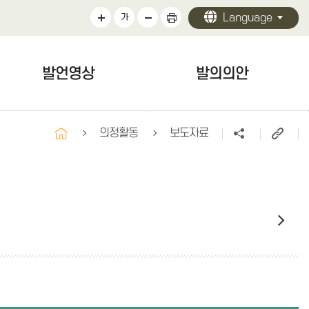
Language
가
발언영상
발의의안
발언영상
발의의안
의정활동
보도자료
구정질문
자유발언