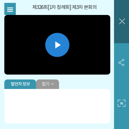
제326회[1차 정례회] 제3차 본회의
Play
Video
접기
발언자 정보