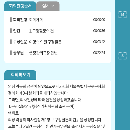
접기
회의진행순서
회의진행
00:00:00
회의개의
안건
00:00:36
1. 구정질문의 건
구정질문
00:03:42
이명숙 의원 구정질문
공무원
00:22:24
행정관리국장 답변
구정질문
00:32:22
이명숙 의원 보충질문
회의록 보기
구정질문
00:35:16
김미주 의원 구정질문
공무원
00:49:52
행정관리국장 답변
의장 곽윤희 성원이 되었으므로 제326회 서울특별시 구로구의회
정례회 제3차 본회의를 개의하겠습니다.
구정질문
00:56:30
김미주 의원 보충질문
그러면, 의사일정에 따라 안건을 상정하겠습니다.
1. 구정질문의 건(행정기획위원회 소관 분야)
구정질문
01:05:46
홍용민 의원 구정질문
맨위로
공무원
01:11:19
행정관리국장 답변
의장 곽윤희 의사일정 제1항 「구정질문의 건」을 상정합니다.
오늘부터 3일간 구청장 및 관계공무원을 출석시켜 구정질문 및