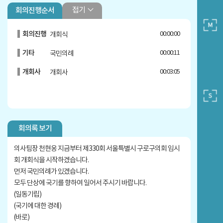
접기
회의진행순서
회의진행
00:00:00
개회식
기타
00:00:11
국민의례
개회사
00:03:05
개회사
회의록 보기
의사팀장 천현웅 지금부터 제330회 서울특별시 구로구의회 임시
회 개회식을 시작하겠습니다.
먼저 국민의례가 있겠습니다.
모두 단상에 국기를 향하여 일어서 주시기 바랍니다.
(일동기립)
(국기에 대한 경례)
(바로)