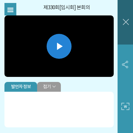
제330회[임시회] 본회의
Play
Video
접기
발언자 정보