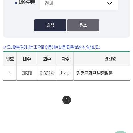
대수구분
검색
※ 모바일환경에서는 좌우로 이동하여 내용(표)을 보실 수 있습니다.
번호
대수
회수
차수
안건명
1
제9대
제332회
제4차
김영곤의원 보충질문
1