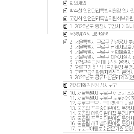
회의개의
박수철 안전관리특별위원장 인사
고경희 안전관리특별위원회부위원
1. 2026년도 행정사무감사 계획서
운영위원장 제안설명
2. 서울특별시 구로구 건설공사 
3. 서울특별시 구로구 납세자보호
4. 서울특별시 구로구 문화예술회
5. 서울특별시 구로구 체육시설의
6. 고척근린공원 테니스장 운영사
7. 오류고가 하부 배드민턴장 운
8. 구로구공익활동지원센터 운영
9. 2026년도 공유재산관리계획(
행정기획위원장 심사보고
10. 서울특별시 구로구 에너지 
11. 서울특별시 구로구 도로점용 
12. 구로구푸드뱅크마켓센터 시설
13. 국공립 푸른숲어린이집 운영
14. 국공립 예랑어린이집 운영사
15. 국공립 푸르뫼어린이집 운영
16. 국공립 해피벨어린이집 운영
17. 구로구아동보호전문기관 운