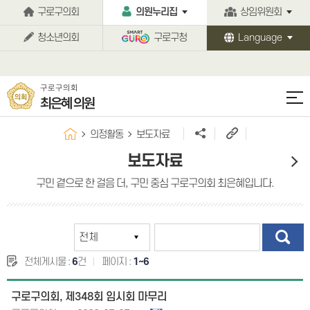
본문바로가기
구로구의회
의원누리집
상임위원회
청소년의회
구로구청
Language
구로구의회
최은혜 의원
의정활동
보도자료
보도자료
구민 곁으로 한 걸음 더, 구민 중심 구로구의회 최은혜입니다.
전체게시물 :
6
건
페이지 :
1~6
구로구의회, 제348회 임시회 마무리