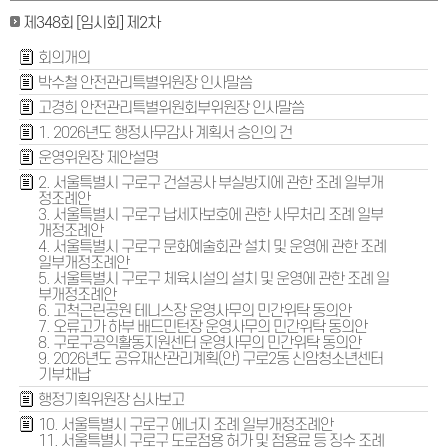
제348회 [임시회] 제2차
회의개의
박수철 안전관리특별위원장 인사말씀
고경희 안전관리특별위원회부위원장 인사말씀
1. 2026년도 행정사무감사 계획서 승인의 건
운영위원장 제안설명
2. 서울특별시 구로구 건설공사 부실방지에 관한 조례 일부개
정조례안
3. 서울특별시 구로구 납세자보호에 관한 사무처리 조례 일부
개정조례안
4. 서울특별시 구로구 문화예술회관 설치 및 운영에 관한 조례
일부개정조례안
5. 서울특별시 구로구 체육시설의 설치 및 운영에 관한 조례 일
부개정조례안
6. 고척근린공원 테니스장 운영사무의 민간위탁 동의안
7. 오류고가 하부 배드민턴장 운영사무의 민간위탁 동의안
8. 구로구공익활동지원센터 운영사무의 민간위탁 동의안
9. 2026년도 공유재산관리계획(안) 구로2동 신암청소년센터
기부채납
행정기획위원장 심사보고
10. 서울특별시 구로구 에너지 조례 일부개정조례안
11. 서울특별시 구로구 도로점용 허가 및 점용료 등 징수 조례