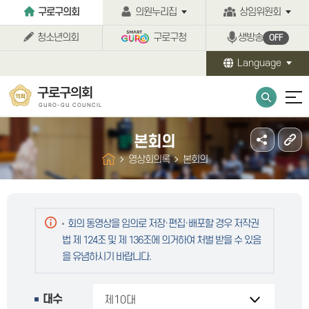
본문바로가기
구로구의회
의원누리집
상임위원회
청소년의회
구로구청
생방송
OFF
Language
구로구의회
GURO-GU COUNCIL
본회의
영상회의록
본회의
회의 동영상을 임의로 저장·편집·배포할 경우 저작권
법 제 124조 및 제 136조에 의거하여 처벌 받을 수 있음
을 유념하시기 바랍니다.
대수