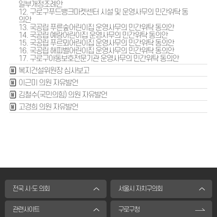
일부개정조례안
12. 구로구푸드뱅크마켓센터 시설 및 운영사무의 민간위탁 동
의안
13. 국공립 푸른숲어린이집 운영사무의 민간위탁 동의안
14. 국공립 예랑어린이집 운영사무의 민간위탁 동의안
15. 국공립 푸르뫼어린이집 운영사무의 민간위탁 동의안
16. 국공립 해피벨어린이집 운영사무의 민간위탁 동의안
17. 구로구아동보호전문기관 운영사무의 민간위탁 동의안
복지건설위원장 심사보고
이근미 의원 자유발언
김철수(국민의힘) 의원 자유발언
고경희 의원 자유발언
전국 시·도 의회
서울시 자치구의회
관련사이트
구로구청