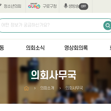
청소년의회
구로구청
생방송
OFF
동
의회소식
영상회의록
공지사항
생방송
최근회
의회사무국
고시/공고
본회의
회의록
의사일정
상임위원회
구정질
의회소개
의회사무국
조례·규칙입법예고
구정질문
부록검
반부패·청렴
자유발언
의안