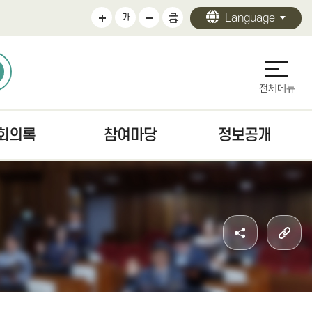
Language
가
전체메뉴
회의록
참여마당
정보공개
의록
의회에바란다
정보공개 안내
검색
청원/진정 안내
의회 운영
문
주민조례청구안내
의원 활동
색
방청·견학
의회 사무
자치법규