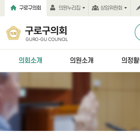
본문바로가기
구로구의회
의원누리집
상임위원회
구로구의회
GURO-GU COUNCIL
의회소개
의원소개
의정활
열린의장실
현역의원
언론보도
의회연혁
역대의원
보도자료
의회기능
의원윤리강령
의정활동사진
의회구성
의원행동강령
의회간행물
의원사무실
홍보동영상