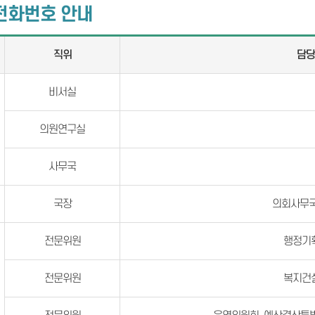
전화번호 안내
직위
담
비서실
의원연구실
사무국
국장
의회사무국
전문위원
행정기
전문위원
복지건