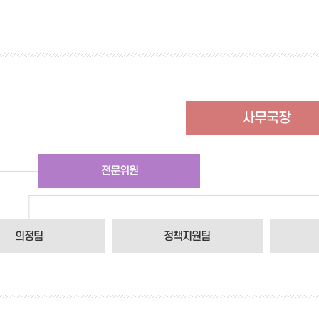
의안통
체
사무국장
전문위원
의정팀
정책지원팀