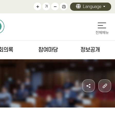
Language
가
전체메뉴
회의록
참여마당
정보공개
의록
의회에바란다
정보공개 안내
검색
청원/진정 안내
의회 운영
문
주민조례청구안내
의원 활동
색
방청·견학
의회 사무
자치법규