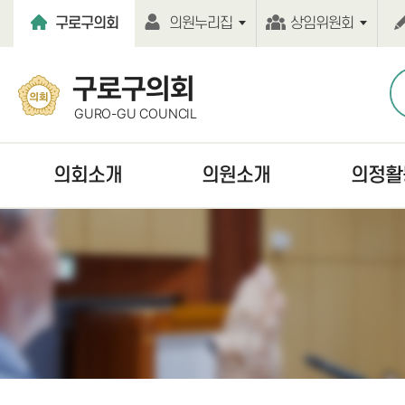
본문바로가기
구로구의회
의원누리집
상임위원회
구로구의회
GURO-GU COUNCIL
의회소개
의원소개
의정활
열린의장실
현역의원
언론보도
의회연혁
역대의원
보도자료
의회기능
의원윤리강령
의정활동사진
의회구성
의원행동강령
의회간행물
의원사무실
홍보동영상