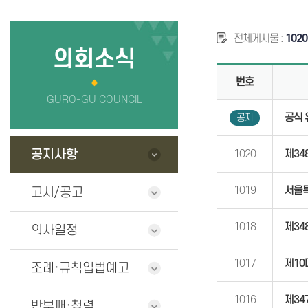
의회사무국
정보공개
전체게시물 :
1020
청사안내
의원 연구단
의회소식
번호
찾아오시는길
GURO-GU COUNCIL
공식 
공지
공지사항
1020
제34
1019
서울
고시/공고
1018
제34
의사일정
1017
제10
조례·규칙입법예고
1016
제34
반부패·청렴