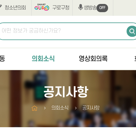
청소년의회
구로구청
생방송
OFF
동
의회소식
영상회의록
공지사항
생방송
최근회
공지사항
고시/공고
본회의
회의록
의사일정
상임위원회
구정질
의회소식
공지사항
조례·규칙입법예고
구정질문
부록검
반부패·청렴
자유발언
의안